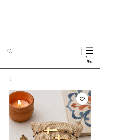
- Nouveautés en ligne toutes les semaines -
Frais de port offerts dès 50€ d'achat
COLOMBE ET CERISE
Bijoux Créateur