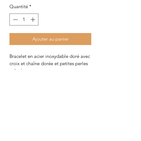
Quantité
*
Ajouter au panier
Bracelet en acier inoxydable doré avec
croix et chaîne dorée et petites perles
colorées.
Disponible en taille ado (15 cm) et
adulte (17 cm).