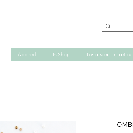
- Nouveautés en ligne toutes les semaines -
Frais de port offerts dès 50€ d'achat
r
Accueil
E-Shop
Livraisons et retou
OMB