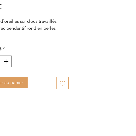
Prix
€
d'oreilles sur clous travaillés
vec pendentif rond en perles
é
*
er au panier