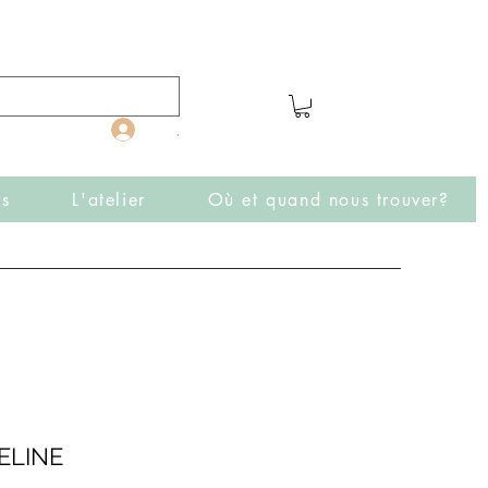
.
rs
L'atelier
Où et quand nous trouver?
ELINE