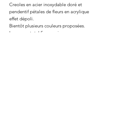
Creoles en acier inoxydable doré et
pendentif pétales de fleurs en acrylique
effet dépoli.
Bientôt plusieurs couleurs proposées.
Longueur total 5cm environ.
Colombe et Cerise
colombeetcerise@gmail.com
©2026 par Colombe et Cerise
Modèles protégés
Mentions légales et confidentialité