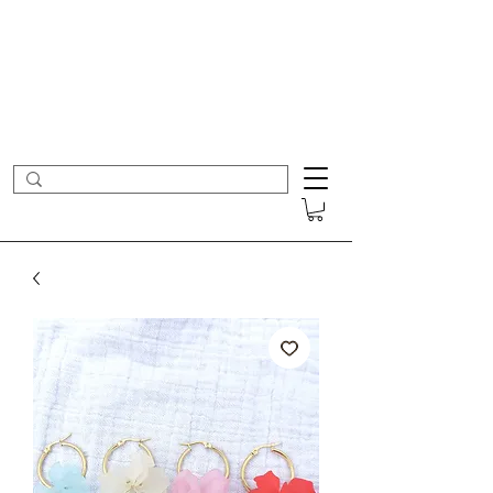
- Nouveautés en ligne toutes les semaines -
Frais de port offerts dès 50€ d'achat
COLOMBE ET CERISE
Bijoux Créateur