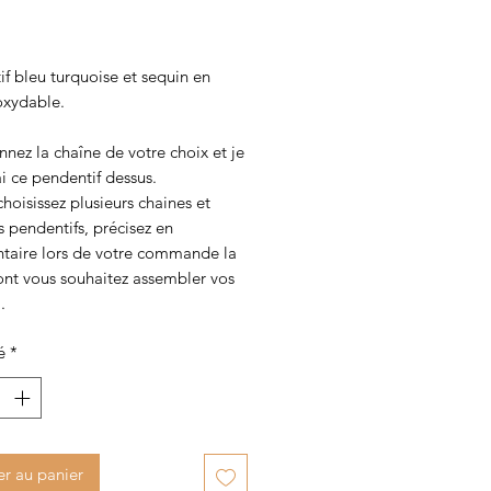
Prix
f bleu turquoise et sequin en 
oxydable. 

nnez la chaîne de votre choix et je 
 ce pendentif dessus.

choisissez plusieurs chaines et 
s pendentifs, précisez en 
aire lors de votre commande la 
nt vous souhaitez assembler vos 
.
é
*
er au panier