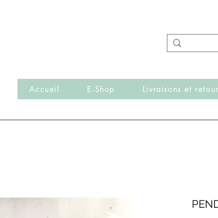
- Nouveautés en ligne toutes les semaines -
Frais de port offerts dès 50€ d'achat
r
Accueil
E-Shop
Livraisons et retou
PEN