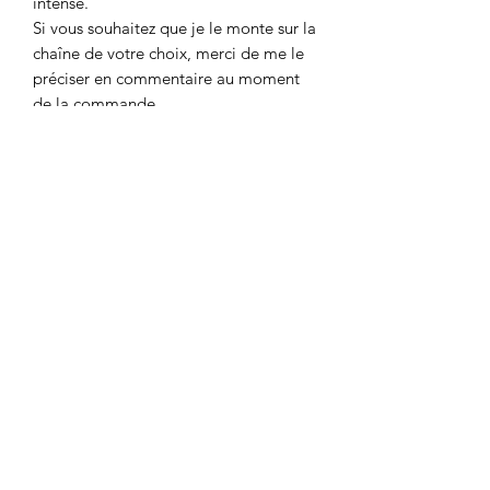
intense.
Si vous souhaitez que je le monte sur la
chaîne de votre choix, merci de me le
préciser en commentaire au moment
de la commande.
Colombe et Cerise
colombeetcerise@gmail.com
©2026 par Colombe et Cerise
Modèles protégés
Mentions légales et confidentialité