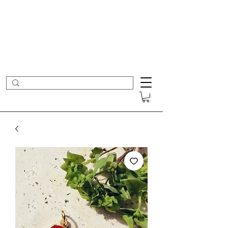
- Nouveautés en ligne toutes les semaines -
Frais de port offerts dès 50€ d'achat
COLOMBE ET CERISE
Bijoux Créateur