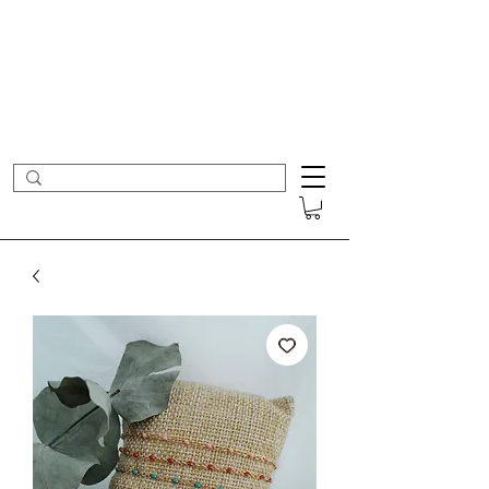
- Nouveautés en ligne toutes les semaines -
Frais de port offerts dès 50€ d'achat
COLOMBE ET CERISE
Bijoux Créateur