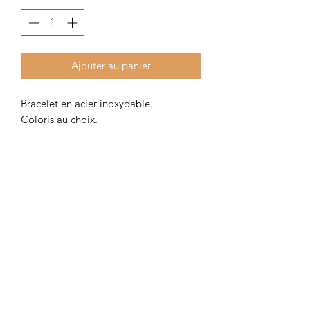
Ajouter au panier
Bracelet en acier inoxydable.
Coloris au choix.
Maille 2 mm
Enfant ou adulte.
Colombe et Cerise
colombeetcerise@gmail.com