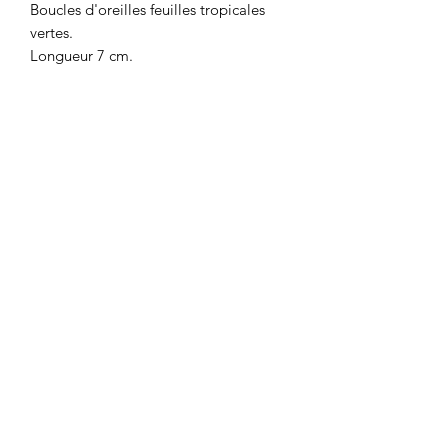
Boucles d'oreilles feuilles tropicales 
vertes.

Longueur 7 cm. 
Colombe et Cerise
colombeetcerise@gmail.com
©2026 par Colombe et Cerise
Modèles protégés
Mentions légales et confidentialité
CGV