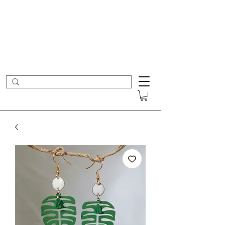
- Nouveautés en ligne toutes les semaines -
Frais de port offerts dès 50€ d'achat
COLOMBE ET CERISE
Bijoux Créateur