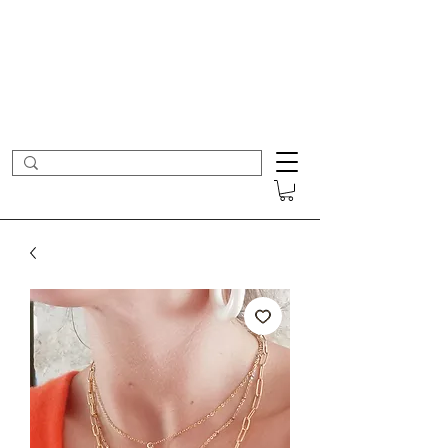
- Nouveautés en ligne toutes les semaines -
Frais de port offerts dès 50€ d'achat
COLOMBE ET CERISE
Bijoux Créateur