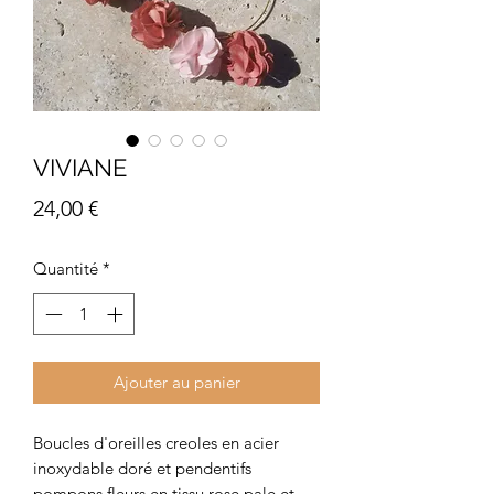
VIVIANE
Prix
24,00 €
Quantité
*
Ajouter au panier
Boucles d'oreilles creoles en acier
inoxydable doré et pendentifs
pompons fleurs en tissu rose pale et