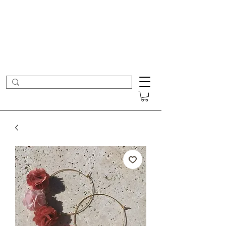
- Nouveautés en ligne toutes les semaines -
Frais de port offerts dès 50€ d'achat
COLOMBE ET CERISE
Bijoux Créateur