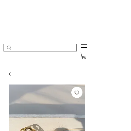
- Nouveautés en ligne toutes les semaines -
Frais de port offerts dès 50€ d'achat
COLOMBE ET CERISE
Bijoux Créateur