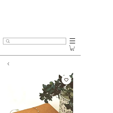
- Nouveautés en ligne toutes les semaines -
Frais de port offerts dès 50€ d'achat
COLOMBE ET CERISE
Bijoux Créateur